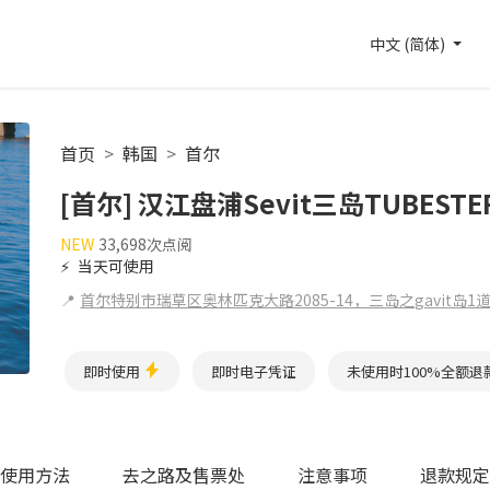
中文 (简体)
首页
韩国
首尔
[首尔] 汉江盘浦Sevit三岛TUBEST
NEW
33,698次点阅
⚡
当天可使用
📍
首尔特别市瑞草区奥林匹克大路2085-14，三岛之gavit岛1
即时使用
即时电子凭证
未使用时100%全额退
使用方法
去之路及售票处
注意事项
退款规定