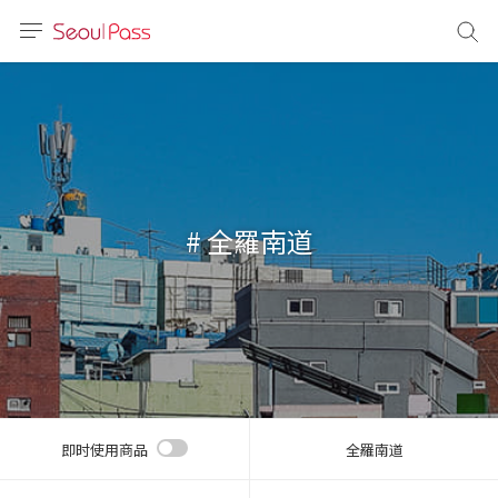
语言
通话
sh
語
# 全羅南道
(简体)
文 (台灣)
即时使用商品
全羅南道