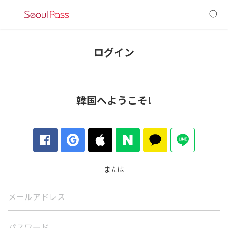
言語
通貨
ログイン
sh
語
韓国へようこそ!
(简体)
文 (台灣)
または
メールアドレス
パスワード