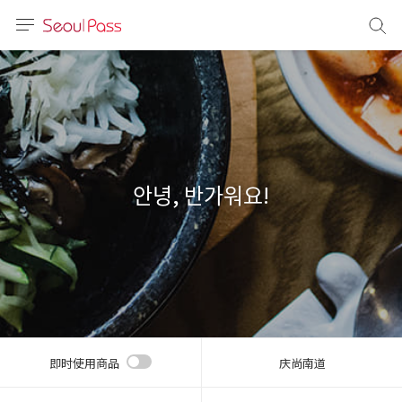
语言
通话
sh
語
안녕, 반가워요!
(简体)
文 (台灣)
即时使用商品
庆尚南道