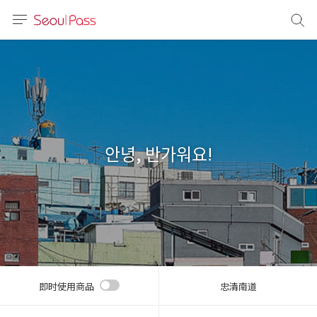
语言
通话
sh
語
안녕, 반가워요!
(简体)
文 (台灣)
即时使用商品
忠清南道