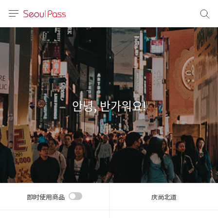
语言
通话
sh
語
안녕, 반가워요!
(简体)
文 (台灣)
即时使用商品
庆尚北道