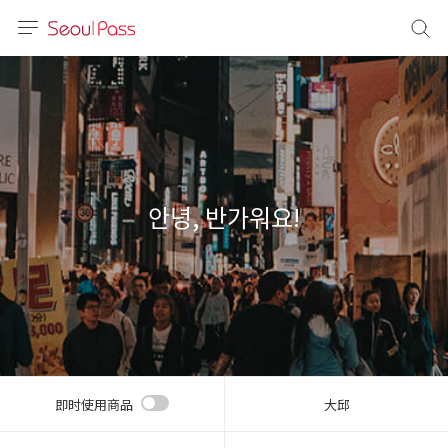
语言
通话
sh
語
안녕, 반가워요!
(简体)
文 (台灣)
即时使用商品
大邱