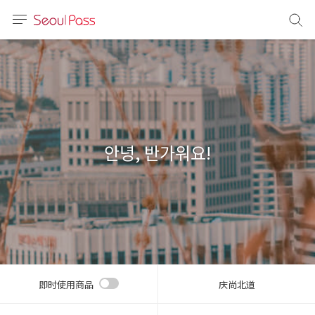
语言
通话
sh
語
안녕, 반가워요!
(简体)
文 (台灣)
即时使用商品
庆尚北道