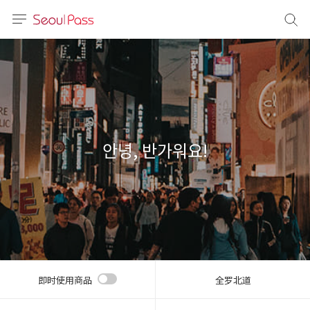
语言
通话
sh
語
안녕, 반가워요!
(简体)
文 (台灣)
即时使用商品
全罗北道