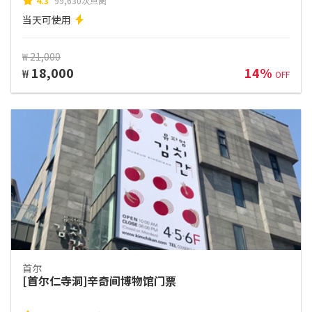
4.3
99,630次点阅
当天可使用
₩ 21,000
18,000
14%
₩
OFF
首尔
[首尔仁寺洞]辛奇间博物馆门票