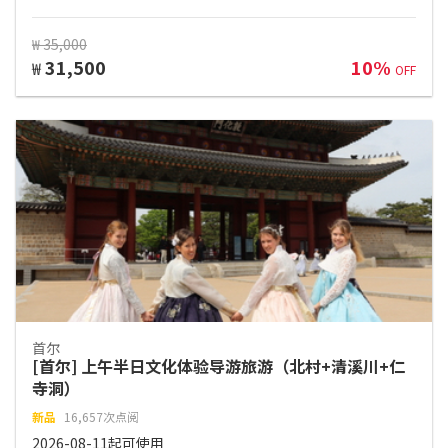
₩ 35,000
31,500
10%
₩
OFF
首尔
[首尔] 上午半日文化体验导游旅游（北村+清溪川+仁
寺洞）
新品
16,657次点阅
2026-08-11起可使用