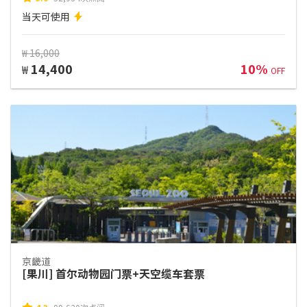
当天可使用
₩ 16,000
14,400
10%
₩
OFF
京畿道
[果川] 首尔动物园门票+天空缆车套票