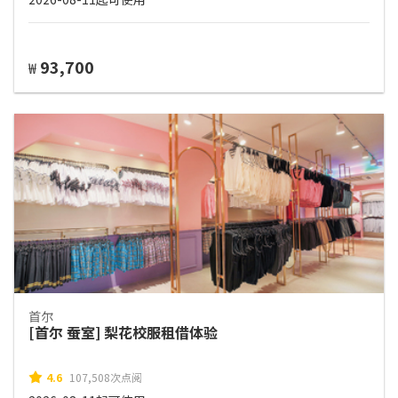
93,700
₩
首尔
[首尔 蚕室] 梨花校服租借体验
4.6
107,508次点阅