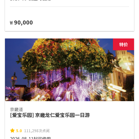
90,000
₩
特价
京畿道
[爱宝乐园] 京畿龙仁爱宝乐园一日游
5.0
111,298次点阅
2026-08-11起可使用