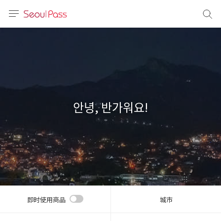
语言
通话
sh
語
안녕, 반가워요!
(简体)
文 (台灣)
即时使用商品
城市