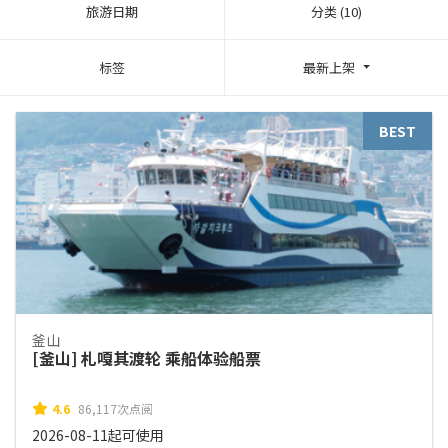
旅游日期
分类 (10)
标签
最新上架
BEST
釜山
[釜山] 札嘎其渡轮 乘船体验船票
4.6
86,117次点阅
2026-08-11起可使用