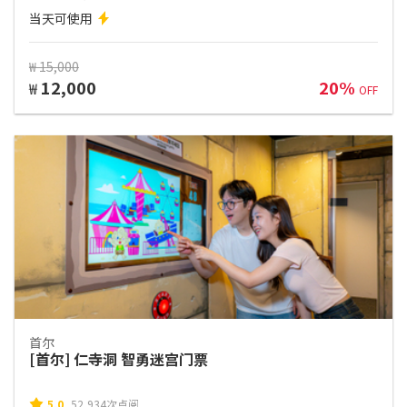
当天可使用
₩ 15,000
12,000
20%
₩
OFF
首尔
[首尔] 仁寺洞 智勇迷宫门票
5.0
52,934次点阅