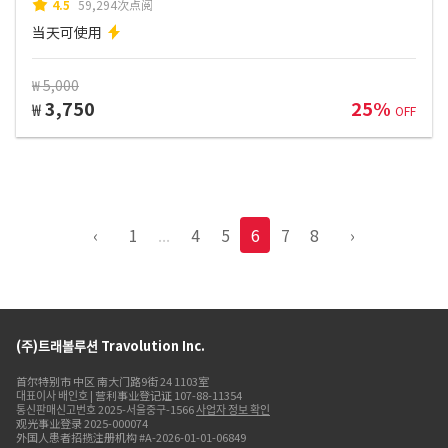
4.5
59,294次点阅
当天可使用
₩ 5,000
3,750
25%
₩
OFF
‹
1
...
4
5
6
7
8
›
(주)트래볼루션 Travolution Inc.
首尔特别市 中区 南大门路9街 24 1103室
대표이사 배인호 | 营利事业登记证 107-88-11354
통신판매신고번호 2025-서울중구-1566
사업자 정보 확인
观光事业登录 2025-000074
外国人患者招揽注册机构 #A-2026-01-01-06849