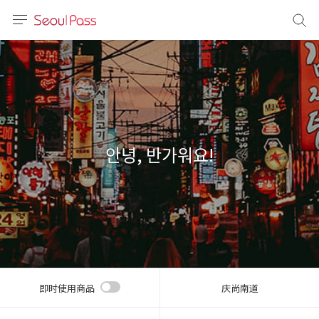
语言
通话
sh
語
안녕, 반가워요!
(简体)
文 (台灣)
即时使用商品
庆尚南道