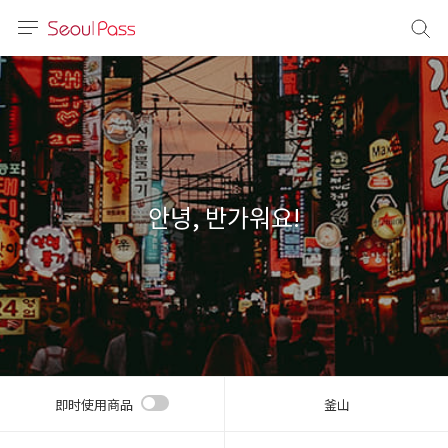
语言
通话
sh
語
안녕, 반가워요!
(简体)
文 (台灣)
即时使用商品
釜山