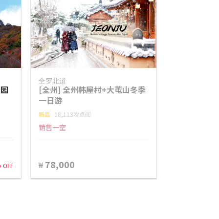
全罗北道
公园
[全州] 全州韩屋村+大芚山冬季
一日游
新品
18,113次点阅
销售一空
%
78,000
₩
OFF