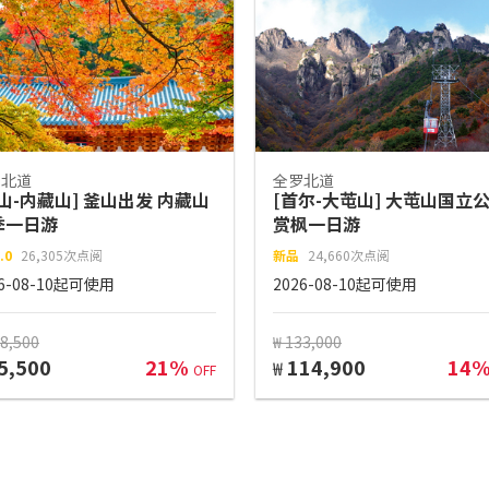
罗北道
全罗北道
山-内藏山] 釜山出发 内藏山
[首尔-大芚山] 大芚山国立
季一日游
赏枫一日游
.0
26,305次点阅
新品
24,660次点阅
26-08-10起可使用
2026-08-10起可使用
08,500
₩ 133,000
5,500
21%
114,900
14
₩
OFF