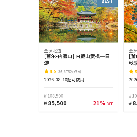
BEST
全罗北道
全
[首尔-内藏山] 内藏山赏枫一日
[釜
游
秋
5.0
36,675次点阅
5
2026-08-10起可使用
20
₩ 108,500
₩ 1
85,500
21%
8
₩
₩
OFF