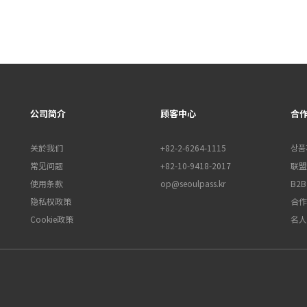
公司简介
顾客中心
合
关於我们
+82-2-6264-1115
상품
常见问题
+82-10-9418-2017
联盟行
使用条款
op@seoulpass.kr
B2
隐私权政策
合作
Cookie政策
名人