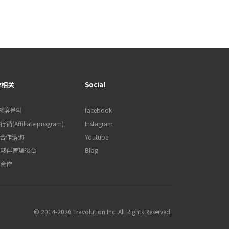
作相关
Social
제휴문의
facebook
销(Affiliate program)
Instagram
B合作谘询
Youtube
夥伴管理後台
Blog
合作
© 2014-2026 Travolution Inc. All Rights Reserved.