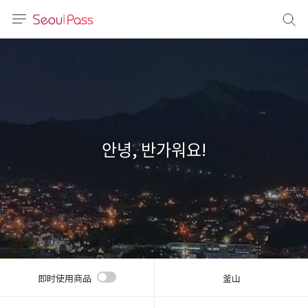
语言
通话
sh
語
안녕, 반가워요!
(简体)
文 (台灣)
即时使用商品
釜山