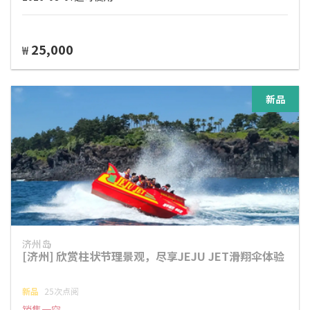
25,000
₩
新品
济州岛
[济州] 欣赏柱状节理景观，尽享JEJU JET滑翔伞体验
新品
25次点阅
销售一空