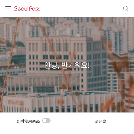
语言
通话
sh
語
안녕, 반가워요!
(简体)
文 (台灣)
即时使用商品
济州岛