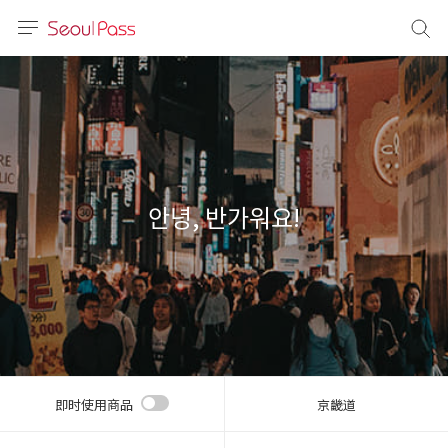
语言
通话
sh
語
안녕, 반가워요!
(简体)
文 (台灣)
即时使用商品
京畿道