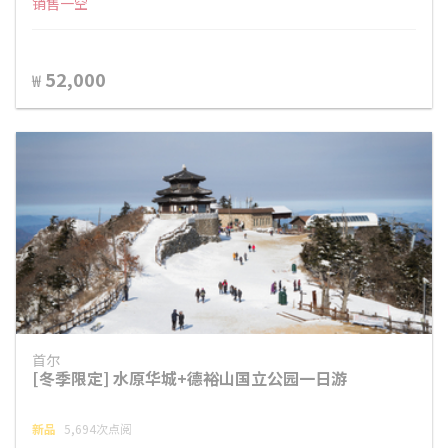
销售一空
52,000
₩
首尔
[冬季限定] 水原华城+德裕山国立公园一日游
新品
5,694次点阅