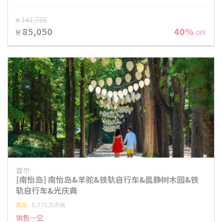
₩ 141,750
85,050
40%
₩
OFF
首尔
[南怡岛] 南怡岛&羊驼&铁轨自行车&晨静树木园&铁
轨自行车&光庆典
新品
8,578次点阅
销售一空