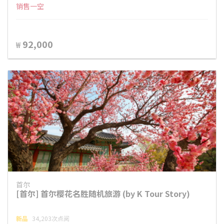
销售一空
92,000
₩
首尔
[首尔] 首尔樱花名胜随机旅游 (by K Tour Story)
新品
34,203次点阅