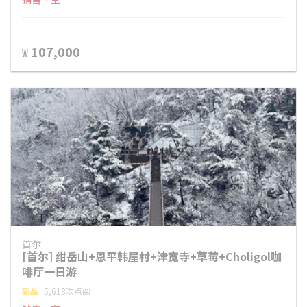
107,000
₩
首尔
[首尔] 绀岳山+恩平韩屋村+津宽寺+草莓+Choligol咖
啡厅一日游
新品
5,618次点阅