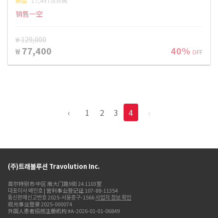
新品
17,497次点阅
销售一空
₩ 129,000
77,400
40%
₩
OFF
‹
1
2
3
4
›
(주)트래볼루션 Travolution Inc.
首尔特别市 中区 南大门路9街 24 1103室
대표이사 배인호 | 营利事业登记证 107-88-11354
통신판매신고번호 2025-서울중구-1566
사업자 정보 확인
观光事业登录 2025-000074
外国人患者招揽注册机构 #A-2026-01-01-06849