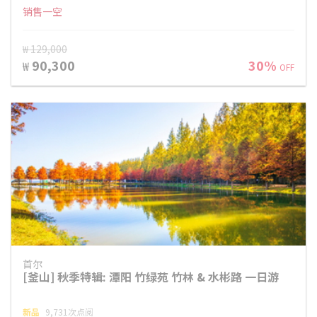
销售一空
₩ 129,000
90,300
30%
₩
OFF
首尔
[釜山] 秋季特辑: 潭阳 竹绿苑 竹林 & 水彬路 一日游
新品
9,731次点阅