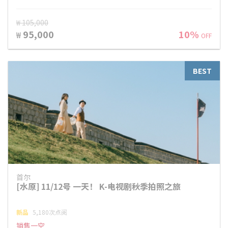
₩ 105,000
95,000
10%
₩
OFF
BEST
首尔
[水原] 11/12号 一天！ K-电视剧秋季拍照之旅
新品
5,180次点阅
销售一空