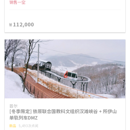
销售一空
112,000
₩
首尔
[冬季限定] 铁原联合国教科文组织汉滩峡谷 + 所伊山
单轨列车DMZ
新品
5,493次点阅