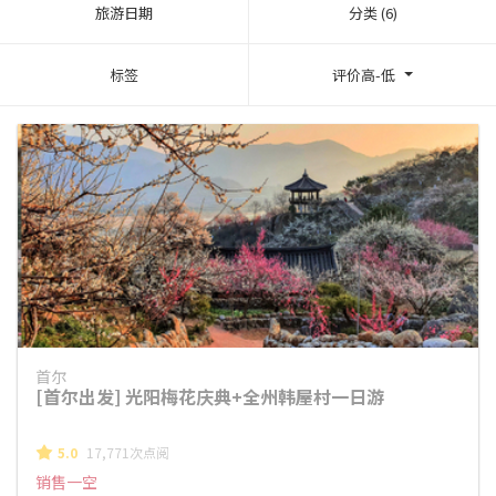
旅游日期
分类 (6)
标签
评价高-低
首尔
[首尔出发] 光阳梅花庆典+全州韩屋村一日游
5.0
17,771次点阅
销售一空