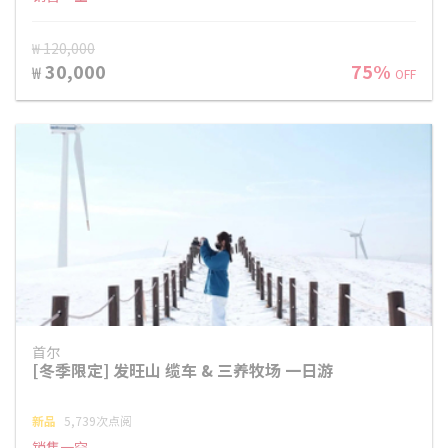
₩ 120,000
30,000
75%
₩
OFF
首尔
[冬季限定] 发旺山 缆车 & 三养牧场 一日游
新品
5,739次点阅
销售一空