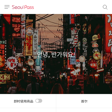
语言
通话
sh
語
안녕, 반가워요!
(简体)
文 (台灣)
即时使用商品
首尔