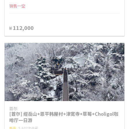
销售一空
112,000
₩
首尔
[首尔] 绀岳山+恩平韩屋村+津宽寺+草莓+Choligol咖
啡厅一日游
新品
5,632次点阅