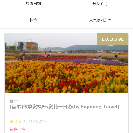
旅游日期
分类 (11)
标签
人气高-低
EXCLUSIVE
首尔
[首尔]秋季赏枫叶/赏花一日游(by Sopoong Travel)
5.0
21,294次点阅
销售一空