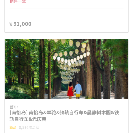
销售一空
91,000
₩
首尔
[南怡岛] 南怡岛&羊驼&铁轨自行车&晨静树木园&铁
轨自行车&光庆典
新品
8,596次点阅