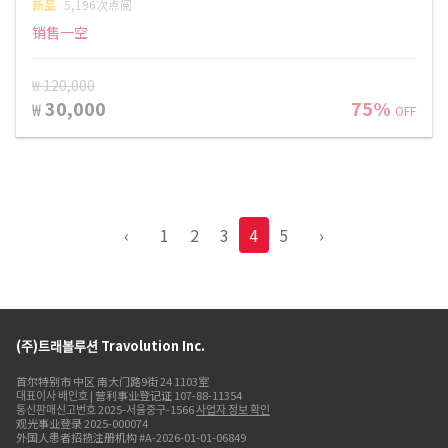
新品
5,196次点阅
销售一空
₩ 120,000
30,000
75%
₩
OFF
‹
1
2
3
4
5
›
(주)트래볼루션 Travolution Inc.
首尔特别市 中区 南大门路9街 24 1103室
대표이사 배인호 | 营利事业登记证 107-88-11354
통신판매신고번호 2025-서울중구-1566
사업자 정보 확인
观光事业登录 2025-000074
外国人患者招揽注册机构 #A-2026-01-01-06849