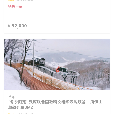
销售一空
52,000
₩
首尔
[冬季限定] 铁原联合国教科文组织汉滩峡谷 + 所伊山
单轨列车DMZ