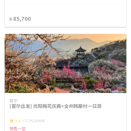
85,700
₩
首尔
[首尔出发] 光阳梅花庆典+全州韩屋村一日游
5.0
17,792次点阅
销售一空