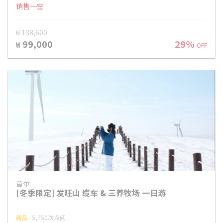
销售一空
₩ 138,600
99,000
29%
₩
OFF
首尔
[冬季限定] 发旺山 缆车 & 三养牧场 一日游
新品
5,750次点阅