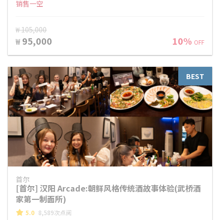
销售一空
₩ 105,000
95,000
10%
₩
OFF
BEST
首尔
[首尔] 汉阳 Arcade:朝鲜风格传统酒故事体验(武桥酒
家第一制面所)
5.0
8,589次点阅