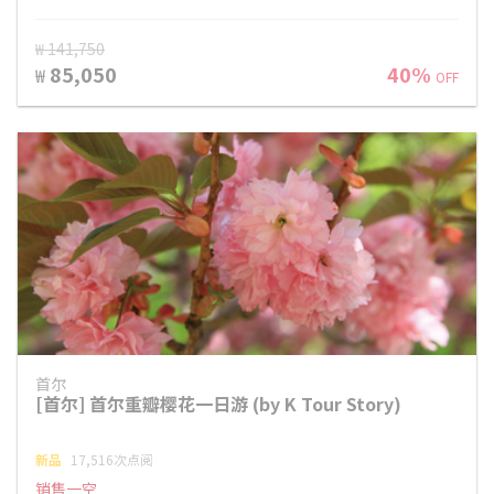
₩ 141,750
85,050
40%
₩
OFF
首尔
[首尔] 首尔重瓣樱花一日游 (by K Tour Story)
新品
17,516次点阅
销售一空