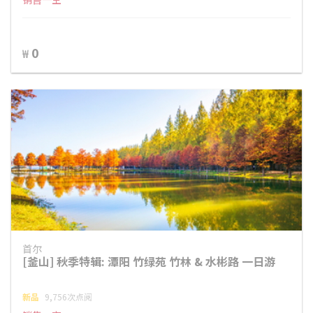
0
₩
首尔
[釜山] 秋季特辑: 潭阳 竹绿苑 竹林 & 水彬路 一日游
新品
9,756次点阅