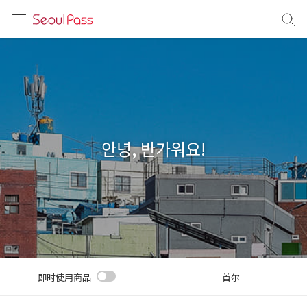
语言
通话
sh
語
안녕, 반가워요!
(简体)
文 (台灣)
即时使用商品
首尔