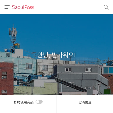
语言
通话
sh
語
안녕, 반가워요!
(简体)
文 (台灣)
即时使用商品
忠清南道