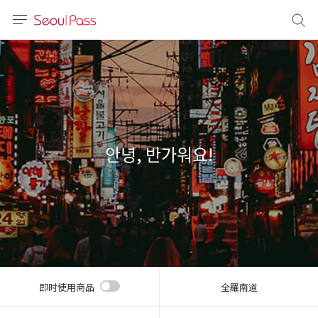
语言
通话
sh
語
안녕, 반가워요!
(简体)
文 (台灣)
即时使用商品
全羅南道