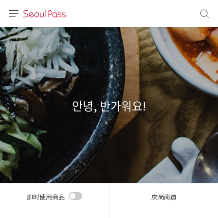
语言
通话
sh
語
안녕, 반가워요!
(简体)
文 (台灣)
即时使用商品
庆尚南道