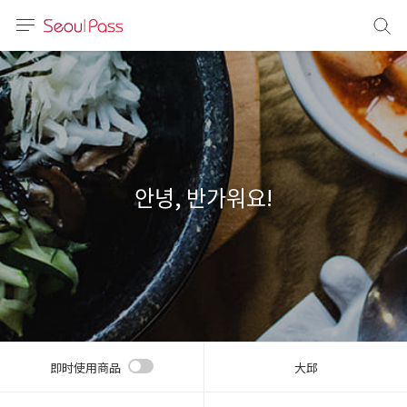
语言
通话
sh
語
안녕, 반가워요!
(简体)
文 (台灣)
即时使用商品
大邱