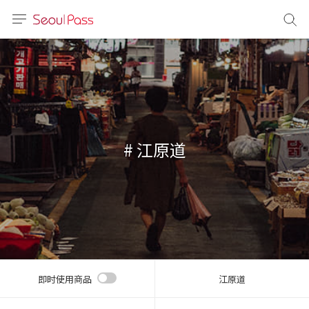
语言
通话
sh
語
# 江原道
(简体)
文 (台灣)
即时使用商品
江原道