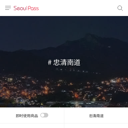
语言
通话
sh
語
# 忠清南道
(简体)
文 (台灣)
即时使用商品
忠清南道