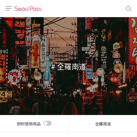
语言
通话
sh
語
# 全羅南道
(简体)
文 (台灣)
即时使用商品
全羅南道