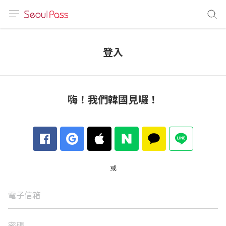
語言
通話
登入
sh
語
嗨！我們韓國見囉！
(简体)
文 (台灣)
或
電子信箱
密碼