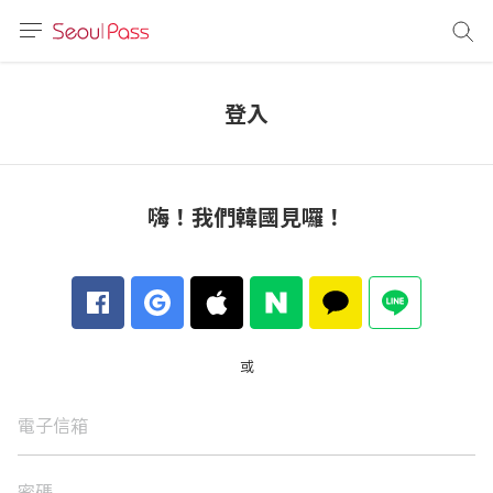
語言
通話
登入
sh
語
嗨！我們韓國見囉！
(简体)
文 (台灣)
或
電子信箱
密碼