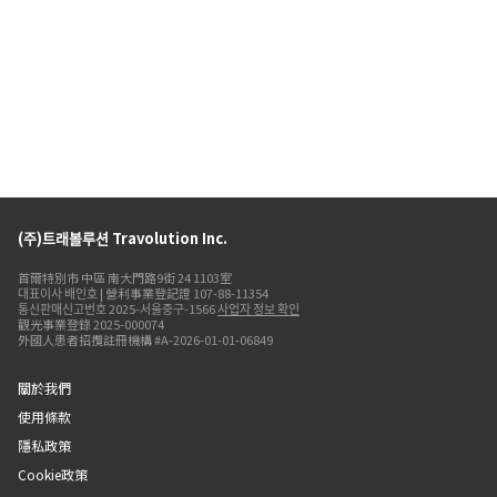
(주)트래볼루션 Travolution Inc.
首爾特別市 中區 南大門路9街 24 1103室
대표이사 배인호 | 營利事業登記證 107-88-11354
통신판매신고번호 2025-서울중구-1566
사업자 정보 확인
觀光事業登錄 2025-000074
外國人患者招攬註冊機構 #A-2026-01-01-06849
關於我們
使用條款
隱私政策
Cookie政策