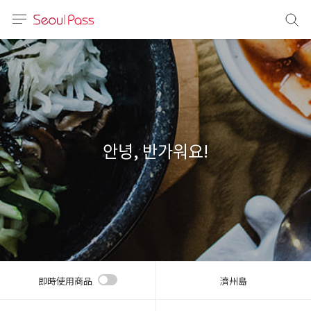
語言
通話
sh
語
안녕, 반가워요!
(简体)
文 (台灣)
即時使用商品
濟州島