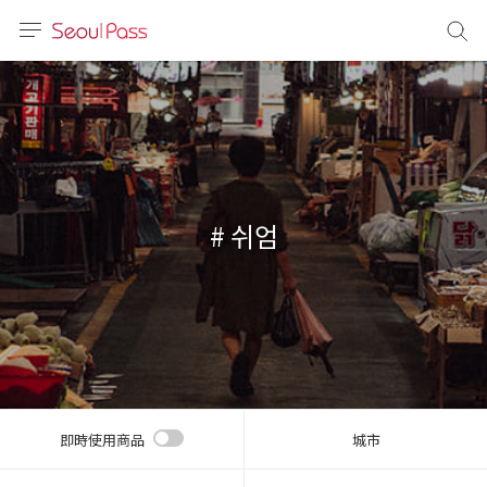
語言
通話
sh
語
# 쉬엄
(简体)
文 (台灣)
即時使用商品
城市