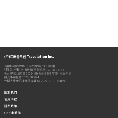
(주)트래볼루션 Travolution Inc.
首爾特別市 中區 南大門路9街 24 1103室
대표이사 배인호 | 營利事業登記證 107-88-11354
통신판매신고번호 2025-서울중구-1566
사업자 정보 확인
觀光事業登錄 2025-000074
外國人患者招攬註冊機構 #A-2026-01-01-06849
關於我們
使用條款
隱私政策
Cookie政策