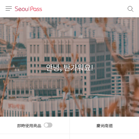
語言
通話
sh
語
안녕, 반가워요!
(简体)
文 (台灣)
即時使用商品
慶尚南道