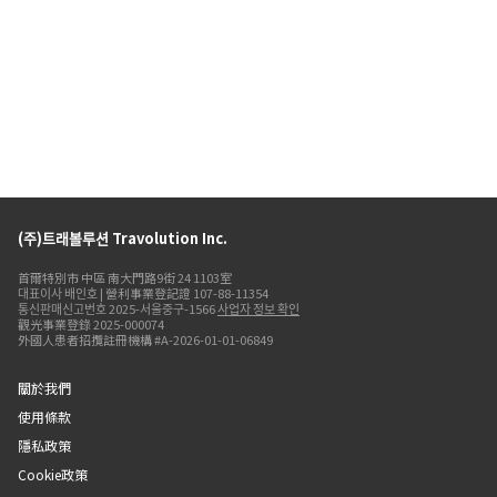
(주)트래볼루션 Travolution Inc.
首爾特別市 中區 南大門路9街 24 1103室
대표이사 배인호 | 營利事業登記證 107-88-11354
통신판매신고번호 2025-서울중구-1566
사업자 정보 확인
觀光事業登錄 2025-000074
外國人患者招攬註冊機構 #A-2026-01-01-06849
關於我們
使用條款
隱私政策
Cookie政策