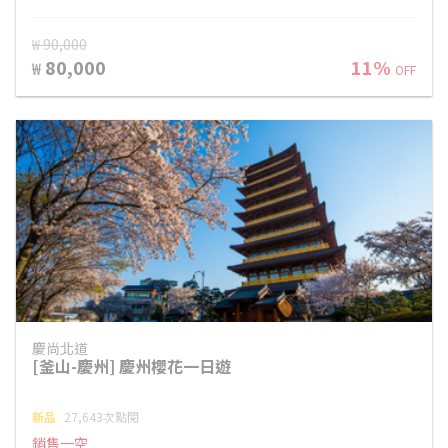
₩ 90,000
80,000
11%
₩
OFF
慶尚北道
[釜山-慶州] 慶州櫻花一日遊
新品
27,643次點閱
銷售一空