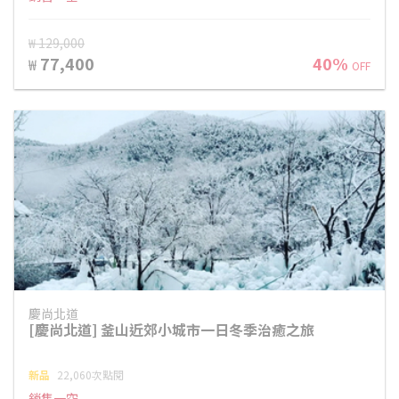
₩ 129,000
77,400
40%
₩
OFF
慶尚北道
[慶尚北道] 釜山近郊小城市一日冬季治癒之旅
新品
22,060次點閱
銷售一空