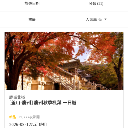
旅遊日期
分類 (11)
標籤
人氣高-低
慶尚北道
[釜山-慶州] 慶州秋季楓葉 一日遊
新品
19,777次點閱
2026-08-12起可使用