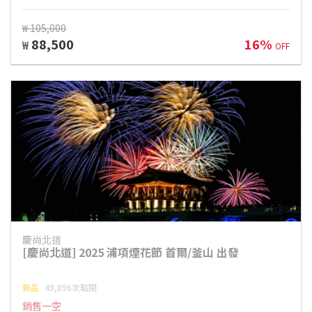
₩ 105,000
88,500
16%
₩
OFF
慶尚北道
[慶尚北道] 2025 浦項煙花節 首爾/釜山 出發
新品
49,896次點閱
銷售一空