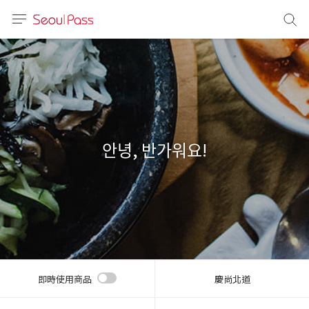
語言
通話
sh
語
안녕, 반가워요!
(简体)
文 (台灣)
即時使用商品
慶尚北道