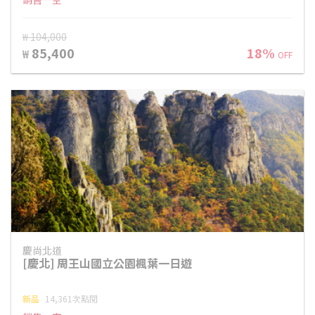
₩ 104,000
85,400
18%
₩
OFF
慶尚北道
[慶北] 周王山國立公園楓葉一日遊
新品
14,361次點閱