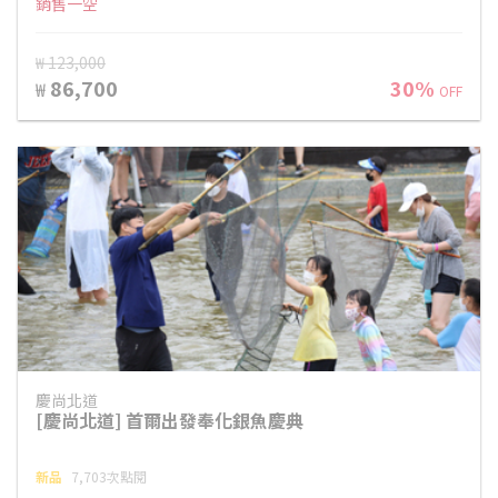
銷售一空
₩ 123,000
86,700
30%
₩
OFF
慶尚北道
[慶尚北道] 首爾出發奉化銀魚慶典
新品
7,703次點閱