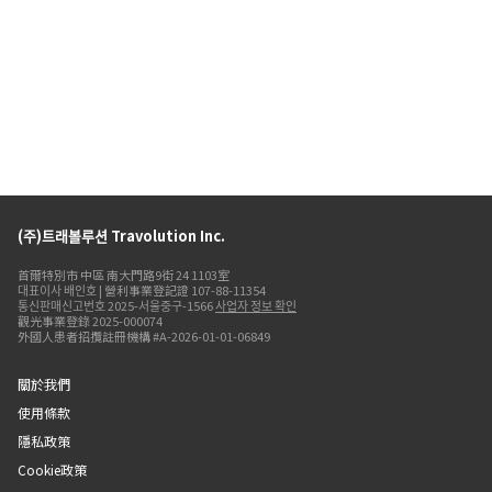
(주)트래볼루션 Travolution Inc.
首爾特別市 中區 南大門路9街 24 1103室
대표이사 배인호 | 營利事業登記證 107-88-11354
통신판매신고번호 2025-서울중구-1566
사업자 정보 확인
觀光事業登錄 2025-000074
外國人患者招攬註冊機構 #A-2026-01-01-06849
關於我們
使用條款
隱私政策
Cookie政策