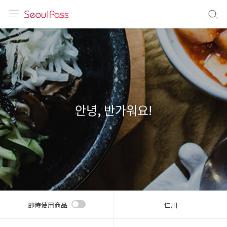
語言
通話
sh
語
안녕, 반가워요!
(简体)
文 (台灣)
即時使用商品
仁川