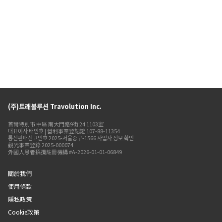
(주)트래볼루션 Travolution Inc.
首爾特別市 中區 南大門路9街 24 1103室
대표이사 배인호 | 營利事業登記證 107-88-11354
통신판매신고번호 2025-서울중구-1566
사업자 정보 확인
觀光事業登錄 2025-000074
外國人患者招攬註冊機構 #A-2026-01-01-06849
關於我們
使用條款
隱私政策
Cookie政策