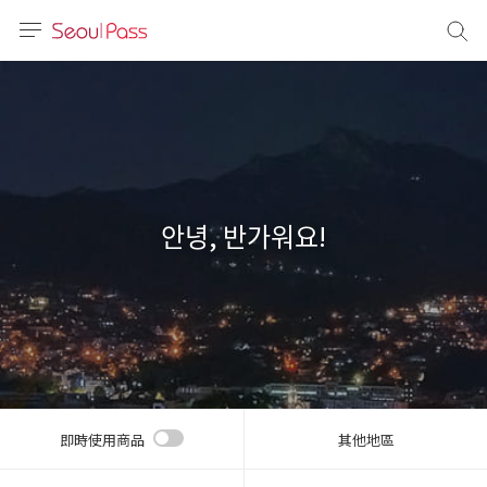
語言
通話
sh
語
안녕, 반가워요!
(简体)
文 (台灣)
即時使用商品
其他地區