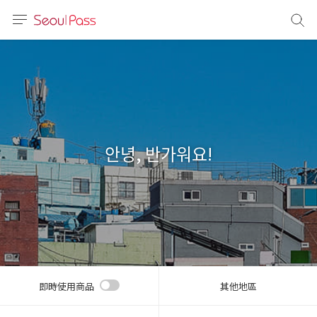
語言
通話
sh
語
안녕, 반가워요!
(简体)
文 (台灣)
即時使用商品
其他地區