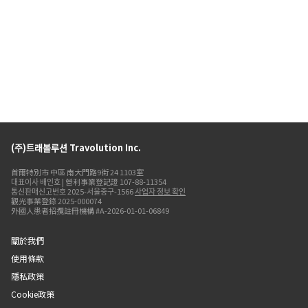
(주)트래볼루션 Travolution Inc.
首爾特別市 中區 南大門路9街 24 1103室
대표이사 배인호 | 營利事業登記證 107-88-11354
통신판매신고번호 2025-서울중구-1566
사업자 정보 확인
觀光事業登錄 2025-000074
外國人患者招攬註冊機構 #A-2026-01-01-06849
關於我們
使用條款
隱私政策
Cookie政策