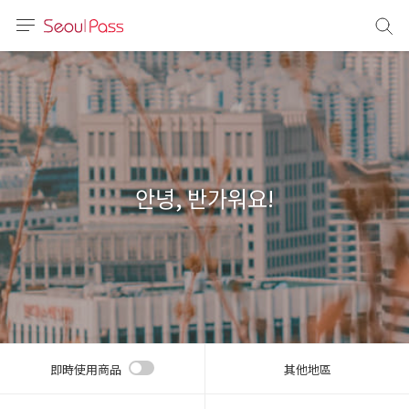
語言
通話
sh
語
안녕, 반가워요!
(简体)
文 (台灣)
即時使用商品
其他地區