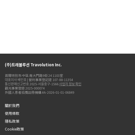
(주)트래볼루션 Travolution Inc.
首爾特別市 中區 南大門路9街 24 1103室
대표이사 배인호 | 營利事業登記證 107-88-11354
통신판매신고번호 2025-서울중구-1566
사업자 정보 확인
觀光事業登錄 2025-000074
外國人患者招攬註冊機構 #A-2026-01-01-06849
關於我們
使用條款
隱私政策
Cookie政策