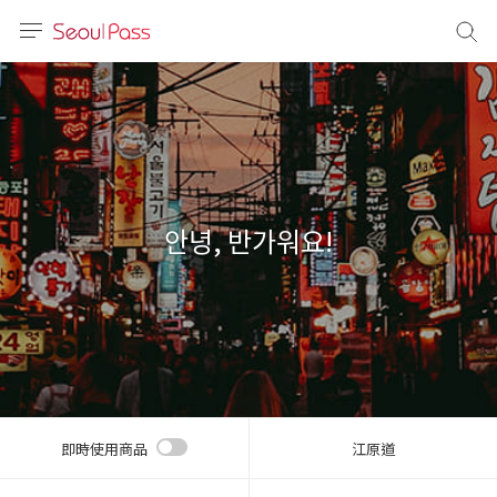
語言
通話
sh
語
안녕, 반가워요!
(简体)
文 (台灣)
即時使用商品
江原道