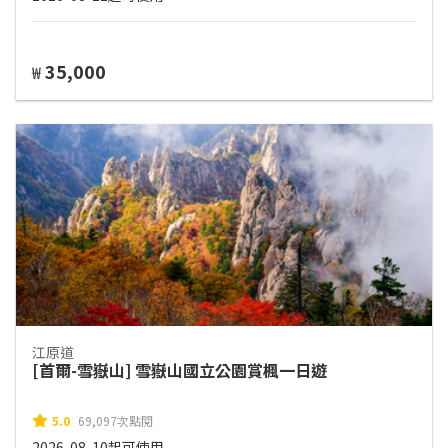
35,000
₩
江原道
[首爾-雪嶽山] 雪嶽山國立公園賞楓一日遊
5.0
69,097次點閱
2026-08-10起可使用