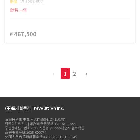
新品
17,628次點閱
銷售一空
467,500
₩
‹
1
2
›
(주)트래볼루션 Travolution Inc.
首爾特別市 中區 南大門路9街 24 1103室
대표이사 배인호 | 營利事業登記證 107-88-11354
통신판매신고번호 2025-서울중구-1566
사업자 정보 확인
觀光事業登錄 2025-000074
外國人患者招攬註冊機構 #A-2026-01-01-06849