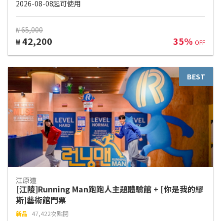
2026-08-08起可使用
₩ 65,000
42,200
35%
₩
OFF
BEST
江原道
[江陵]Running Man跑跑人主題體驗館 + [你是我的繆
斯]藝術館門票
新品
47,422次點閱