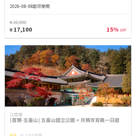
2026-08-08起可使用
₩ 20,000
17,100
15%
₩
OFF
江原道
[首爾-五臺山] 五臺山國立公園 + 月精寺賞楓一日遊
新品
26,318次點閱