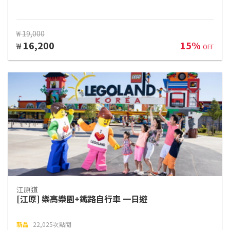
₩ 19,000
16,200
15%
₩
OFF
江原道
[江原] 樂高樂園+鐵路自行車 一日遊
新品
22,025次點閱