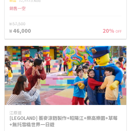
新品
32,993次點閱
銷售一空
₩ 57,500
46,000
20%
₩
OFF
江原道
[LEGOLAND] 蕎麥涼麪製作+昭陽江+樂高樂園+草莓
+無托雪橇世界一日遊