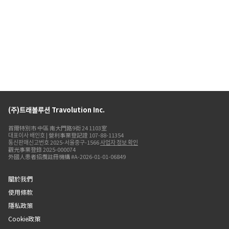
(주)트래볼루션 Travolution Inc.
首爾特別市 中區 南大門路9街 24 1103室
대표이사 배인호 | 營利事業登記證 107-88-11354
통신판매신고번호 2025-서울중구-1566
사업자 정보 확인
觀光事業登錄 2025-000074
外國人患者招攬註冊機構 #A-2026-01-01-06849
關於我們
使用條款
隱私政策
Cookie政策