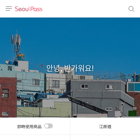
語言
通話
sh
語
안녕, 반가워요!
(简体)
文 (台灣)
即時使用商品
江原道