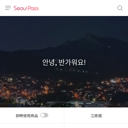
語言
通話
sh
語
안녕, 반가워요!
(简体)
文 (台灣)
即時使用商品
江原道