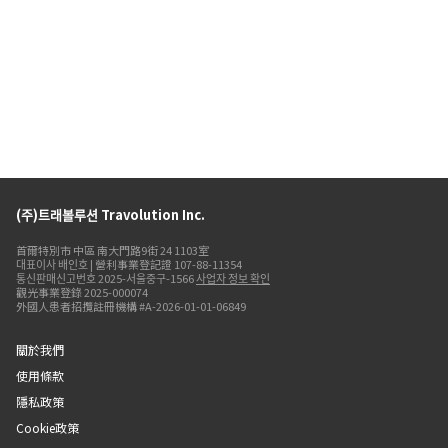
(주)트래볼루션 Travolution Inc.
首爾特別市 中區 南大門路9街 24 1103室
대표이사 배인호 | 營利事業登記證 107-88-11354
통신판매신고번호 2025-서울중구-1566
사업자 정보 확인
觀光事業登錄 2025-000074
外國人患者招攬註冊機構 #A-2026-01-01-06849
關於我們
使用條款
隱私政策
Cookie政策