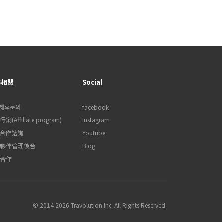
作相關
Social
제휴문의
facebook
銷(Affiliate program)
Instagram
B合作諮詢
Youtube
夥伴管理後台
Blog
合作
© 2014-2026 Travolution Inc. All Rights Reserved.