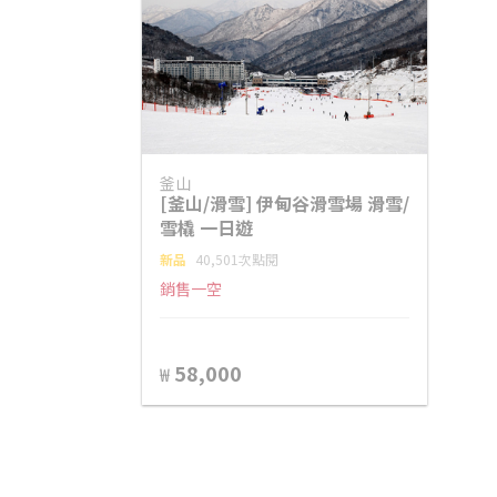
釜山
[釜山/滑雪] 伊甸谷滑雪場 滑雪/
雪橇 一日遊
新品
40,501次點閱
銷售一空
58,000
₩