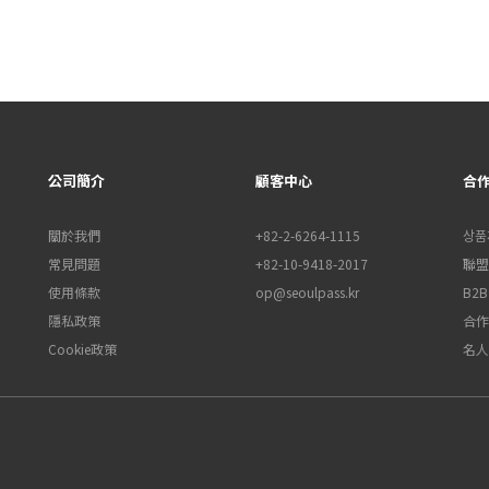
公司簡介
顧客中心
合
關於我們
+82-2-6264-1115
상품
常見問題
+82-10-9418-2017
聯盟行
使用條款
op@seoulpass.kr
B2
隱私政策
合作
Cookie政策
名人