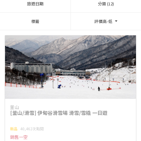
旅遊日期
分類 (12)
標籤
評價高-低
釜山
[釜山/滑雪] 伊甸谷滑雪場 滑雪/雪橇 一日遊
新品
40,462次點閱
銷售一空