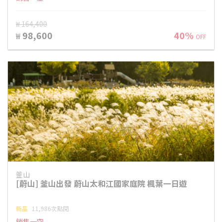
₩ 164,400
98,600
40%
₩
OFF
釜山
[蔚山] 釜山出發 蔚山太和江國家庭院 楓葉一日遊
新品
11,986次點閱
銷售一空