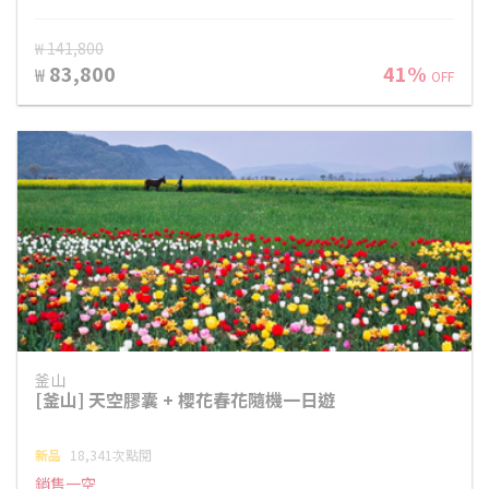
₩ 141,800
83,800
41%
₩
OFF
釜山
[釜山] 天空膠囊 + 櫻花春花隨機一日遊
新品
18,341次點閱
銷售一空