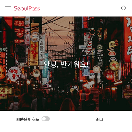
語言
通話
sh
語
안녕, 반가워요!
(简体)
文 (台灣)
即時使用商品
釜山