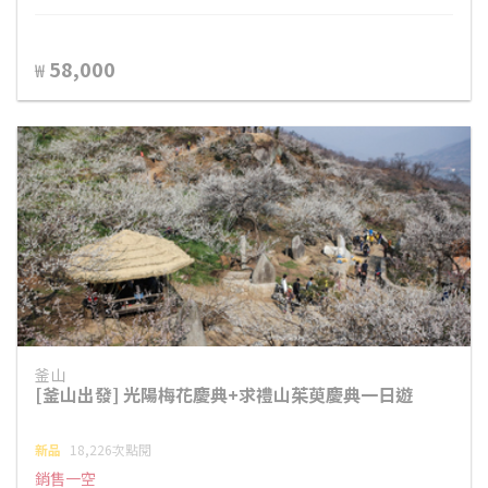
58,000
₩
釜山
[釜山出發] 光陽梅花慶典+求禮山茱萸慶典一日遊
新品
18,226次點閱
銷售一空