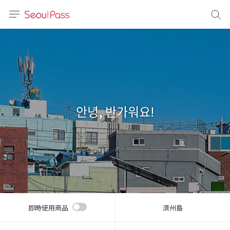
語言
通話
sh
語
안녕, 반가워요!
(简体)
文 (台灣)
即時使用商品
濟州島