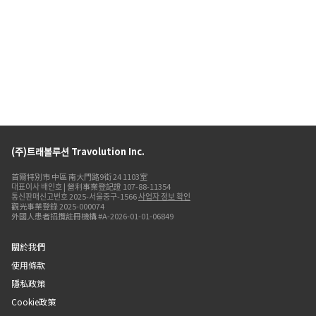
(주)트래볼루션 Travolution Inc.
首爾特別市 中區 南大門路9街 24 1103室
대표이사 배인호 | 營利事業登記證 107-88-11354
통신판매신고번호 2025-서울중구-1566
사업자 정보 확인
觀光事業登錄 2025-000074
外國人患者招攬註冊機構 #A-2026-01-01-06849
關於我們
使用條款
隱私政策
Cookie政策