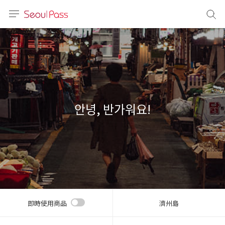
語言
通話
sh
語
안녕, 반가워요!
(简体)
文 (台灣)
即時使用商品
濟州島