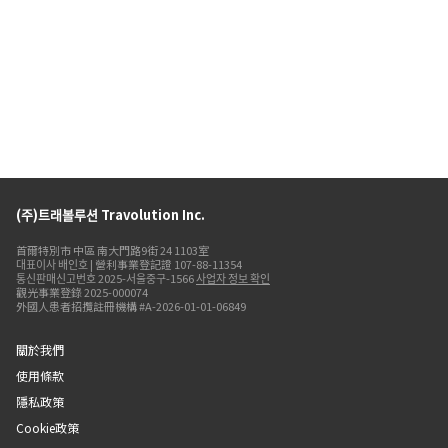
(주)트래볼루션 Travolution Inc.
首爾特別市 中區 南大門路9街 24 1103室
대표이사 배인호 | 營利事業登記證 107-88-11354
통신판매신고번호 2025-서울중구-1566
사업자 정보 확인
觀光事業登錄 2025-000074
外國人患者招攬註冊機構 #A-2026-01-01-06849
關於我們
使用條款
隱私政策
Cookie政策