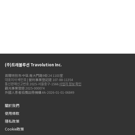
(주)트래볼루션 Travolution Inc.
首爾特別市 中區 南大門路9街 24 1103室
대표이사 배인호 | 營利事業登記證 107-88-11354
통신판매신고번호 2025-서울중구-1566
사업자 정보 확인
觀光事業登錄 2025-000074
外國人患者招攬註冊機構 #A-2026-01-01-06849
關於我們
使用條款
隱私政策
Cookie政策