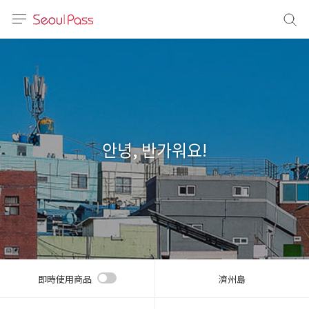
語言
通話
sh
語
안녕, 반가워요!
(简体)
文 (台灣)
即時使用商品
濟州島