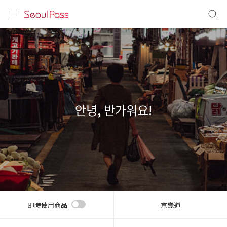
語言
通話
sh
語
안녕, 반가워요!
(简体)
文 (台灣)
即時使用商品
京畿道