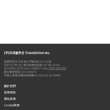
(주)트래볼루션 Travolution Inc.
首爾特別市 中區 南大門路9街 24 1103室
대표이사 배인호 | 營利事業登記證 107-88-11354
통신판매신고번호 2025-서울중구-1566
사업자 정보 확인
觀光事業登錄 2025-000074
外國人患者招攬註冊機構 #A-2026-01-01-06849
關於我們
使用條款
隱私政策
Cookie政策