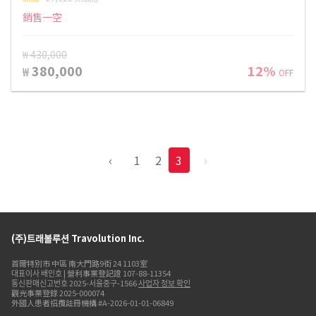
銷售一空
₩ 430,000
380,000
12%
₩
OFF
‹
1
2
3
›
(주)트래볼루션 Travolution Inc.
首爾特別市 中區 南大門路9街 24 1103室
대표이사 배인호 | 營利事業登記證 107-88-11354
통신판매신고번호 2025-서울중구-1566
사업자 정보 확인
觀光事業登錄 2025-000074
外國人患者招攬註冊機構 #A-2026-01-01-06849