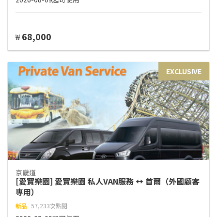
68,000
₩
EXCLUSIVE
京畿道
[愛寶樂園] 愛寶樂園 私人VAN服務 ↔ 首爾（外國顧客
專用）
新品
57,233次點閱