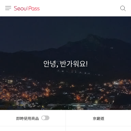
語言
通話
sh
語
안녕, 반가워요!
(简体)
文 (台灣)
即時使用商品
京畿道