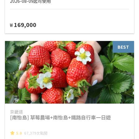
2026-08-09起可使用
169,000
₩
BEST
京畿道
[南怡島] 草莓農場+南怡島+鐵路自行車一日遊
5.0
67,379次點閱