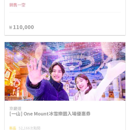
銷售一空
110,000
₩
京畿道
[一山] One Mount冰雪樂園入場優惠券
新品
52,166次點閱