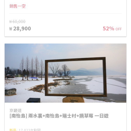
銷售一空
₩ 60,000
28,900
52%
₩
OFF
京畿道
[南怡島] 兩水裏+南怡島+瑞士村+摘草莓 一日遊
新品
17,022次點閱