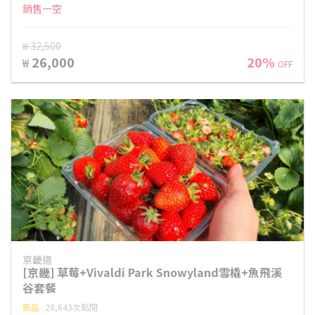
銷售一空
₩ 32,500
26,000
20%
₩
OFF
京畿道
[京畿] 草莓+Vivaldi Park Snowyland雪橇+魚飛溪
谷套餐
新品
28,643次點閱