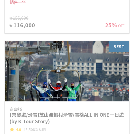
銷售一空
₩ 155,000
116,000
25%
₩
OFF
BEST
京畿道
[京畿道/滑雪]芝山渡假村滑雪/雪橇ALL IN ONE一日遊
(by K Tour Story)
4.0
46,508次點閱