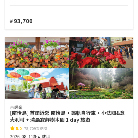
93,700
₩
京畿道
[南怡島] 首爾近郊 南怡島 + 鐵軌自行車 + 小法國&意
大利村 + 清晨寂靜樹木園 1 day 旅遊
5.0
78,709次點閱
2026-08-11起可使用