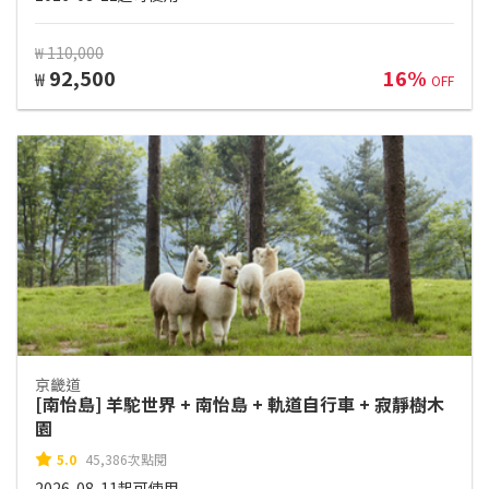
₩ 110,000
92,500
16%
₩
OFF
京畿道
[南怡島] 羊駝世界 + 南怡島 + 軌道自行車 + 寂靜樹木
園
5.0
45,386次點閱
2026-08-11起可使用