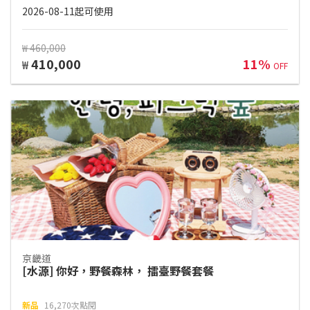
2026-08-11起可使用
₩ 460,000
410,000
11%
₩
OFF
京畿道
[水源] 你好，野餐森林， 擂臺野餐套餐
新品
16,270次點閱