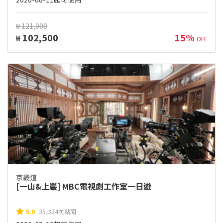
₩ 121,000
102,500
15%
₩
OFF
京畿道
[一山&上巖] MBC電視劇工作室一日遊
5.0
35,324次點閱