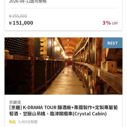
2026-08-12起可使用
₩ 155,000
151,000
3%
₩
OFF
BEST
京畿道
[京畿] K-DRAMA TOUR 釀酒廠+果醬製作+定製專屬葡
萄酒、甘嶽山吊橋、臨津閣纜車(Crystal Cabin)
新品
3,400次點閱