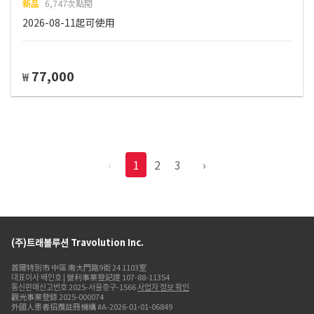
新品
6,747次點閱
2026-08-11起可使用
77,000
₩
‹
1
2
3
›
(주)트래볼루션 Travolution Inc.
首爾特別市 中區 南大門路9街 24 1103室
대표이사 배인호 | 營利事業登記證 107-88-11354
통신판매신고번호 2025-서울중구-1566
사업자 정보 확인
觀光事業登錄 2025-000074
外國人患者招攬註冊機構 #A-2026-01-01-06849