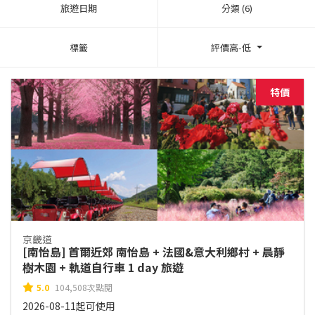
旅遊日期
分類 (6)
標籤
評價高-低
特價
京畿道
[南怡島] 首爾近郊 南怡島 + 法國&意大利鄉村 + 晨靜
樹木園 + 軌道自行車 1 day 旅遊
5.0
104,508次點閱
2026-08-11起可使用