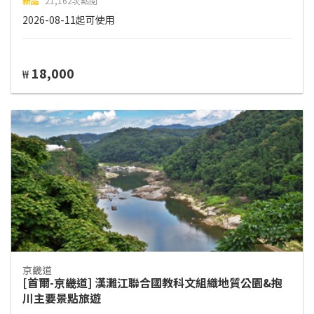
新品
21,162次點閱
2026-08-11起可使用
18,000
₩
京畿道
[首爾-京畿道] 漢灘江聯合國教科文組織地質公園&抱
川主要景點旅遊