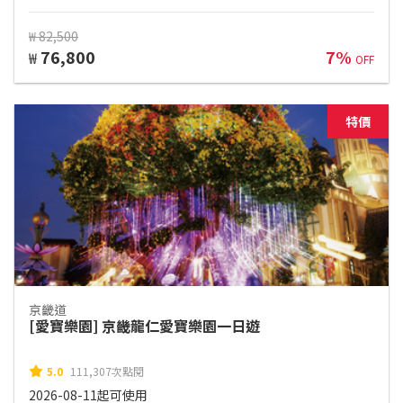
₩ 82,500
76,800
7%
₩
OFF
特價
京畿道
[愛寶樂園] 京畿龍仁愛寶樂園一日遊
5.0
111,307次點閱
2026-08-11起可使用