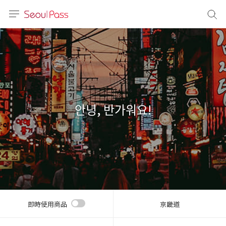
語言
通話
sh
語
안녕, 반가워요!
(简体)
文 (台灣)
即時使用商品
京畿道