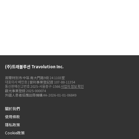
(주)트래볼루션 Travolution Inc.
首爾特別市 中區 南大門路9街 24 1103室
대표이사 배인호 | 營利事業登記證 107-88-11354
통신판매신고번호 2025-서울중구-1566
사업자 정보 확인
觀光事業登錄 2025-000074
外國人患者招攬註冊機構 #A-2026-01-01-06849
關於我們
使用條款
隱私政策
Cookie政策