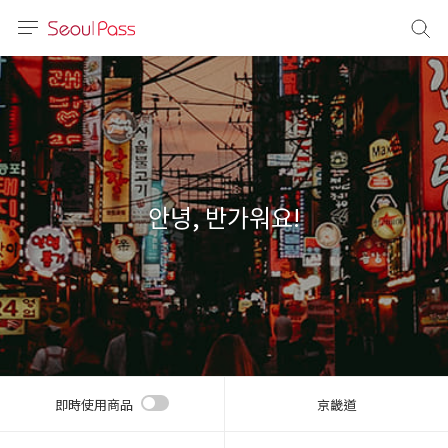
語言
通話
sh
語
안녕, 반가워요!
(简体)
文 (台灣)
即時使用商品
京畿道