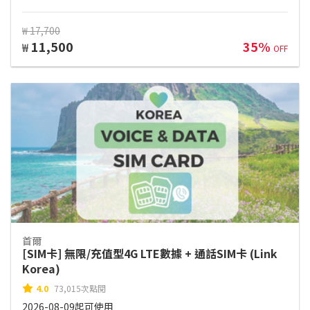
₩ 17,700
11,500
35%
₩
OFF
首爾
[SIM卡] 無限/充值型4G LTE數據 + 通話SIM卡 (Link
Korea)
4.0
73,015次點閱
2026-08-09起可使用