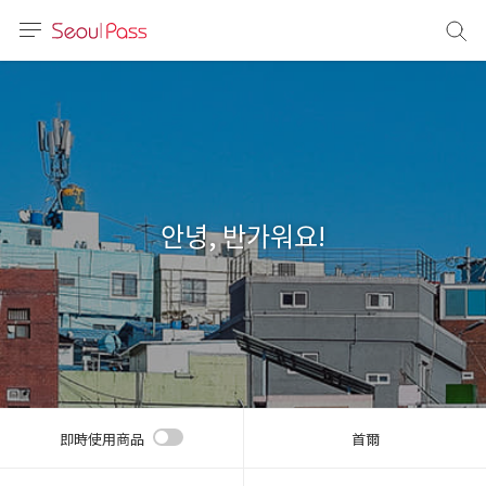
語言
通話
sh
語
안녕, 반가워요!
(简体)
文 (台灣)
即時使用商品
首爾