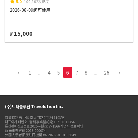
5.0
100,162次點閱
2026-08-09起可使用
15,000
₩
‹
1
...
4
5
6
7
8
...
26
›
(주)트래볼루션 Travolution Inc.
首爾特別市 中區 南大門路9街 24 1103室
대표이사 배인호 | 營利事業登記證 107-88-11354
통신판매신고번호 2025-서울중구-1566
사업자 정보 확인
觀光事業登錄 2025-000074
外國人患者招攬註冊機構 #A-2026-01-01-06849