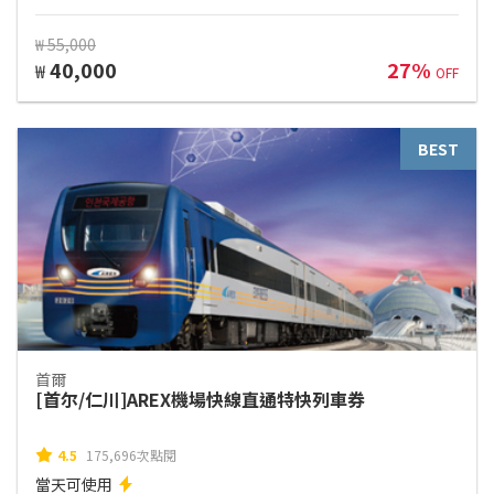
₩ 55,000
40,000
27%
₩
OFF
BEST
首爾
[首尔/仁川]AREX機場快線直通特快列車券
4.5
175,696次點閱
當天可使用