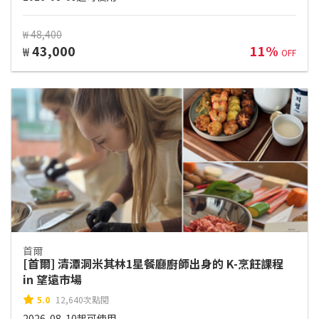
₩ 48,400
43,000
11%
₩
OFF
首爾
[首爾] 清潭洞米其林1星餐廳廚師出身的 K-烹飪課程
in 望遠市場
5.0
12,640次點閱
2026-08-10起可使用