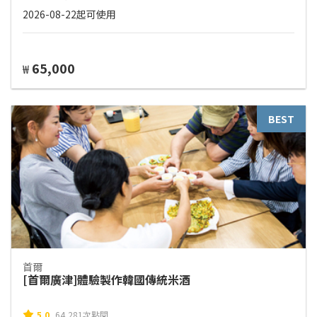
2026-08-22起可使用
65,000
₩
BEST
首爾
[首爾廣津]體驗製作韓國傳統米酒
5.0
64,281次點閱