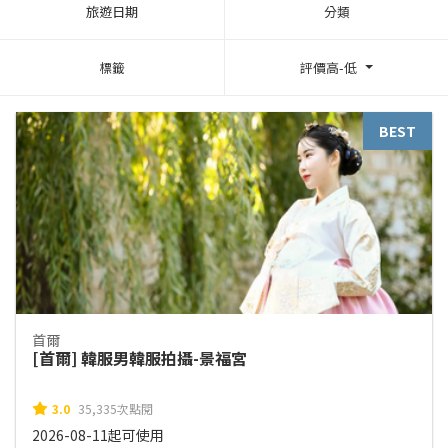
旅遊日期
分類
標籤
評價高-低
BEST
首爾
[首爾] 韓服男韓服拍攝-景福宮
3.0
35,335次點閱
2026-08-11起可使用