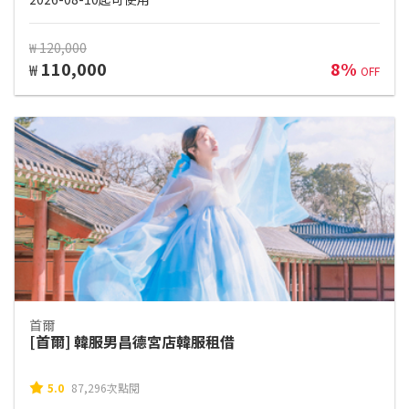
₩ 120,000
110,000
8%
₩
OFF
首爾
[首爾] 韓服男昌德宮店韓服租借
5.0
87,296次點閱