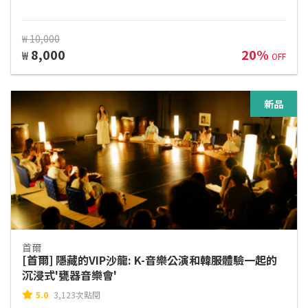
₩ 10,000
8,000
20%
₩
OFF
新品
首爾
[首爾] 隱藏的VIP沙龍: K-音樂公演和韓服體驗一起的
沉浸式'甕器音樂會'
5.0
3,123次點閱