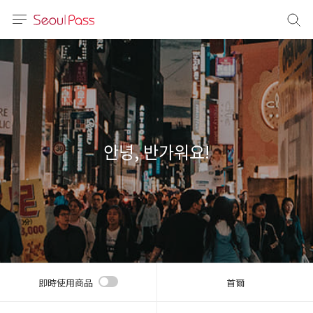
語言
通話
sh
語
안녕, 반가워요!
(简体)
文 (台灣)
即時使用商品
首爾