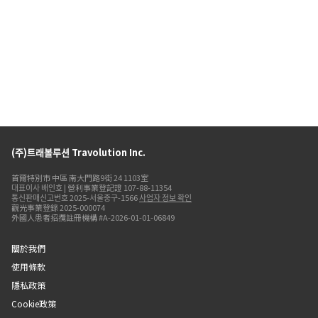
(주)트래볼루션 Travolution Inc.
首爾特別市 中區 南大門路9街 24 1103室
대표이사 배인호 | 營利事業登記證 107-88-11354
통신판매신고번호 2025-서울중구-1566
사업자 정보 확인
觀光事業登錄 2025-000074
外國人患者招攬註冊機構 #A-2026-01-01-06849
關於我們
使用條款
隱私政策
Cookie政策